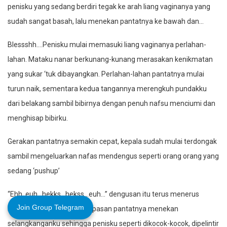
penisku yang sedang berdiri tegak ke arah liang vaginanya yang
sudah sangat basah, lalu menekan pantatnya ke bawah dan…
Blessshh….Penisku mulai memasuki liang vaginanya perlahan-
lahan. Mataku nanar berkunang-kunang merasakan kenikmatan
yang sukar ‘tuk dibayangkan. Perlahan-lahan pantatnya mulai
turun naik, sementara kedua tangannya merengkuh pundakku
dari belakang sambil bibirnya dengan penuh nafsu menciumi dan
menghisap bibirku.
Gerakan pantatnya semakin cepat, kepala sudah mulai terdongak
sambil mengeluarkan nafas mendengus seperti orang orang yang
sedang ‘pushup’
“Ehh..euh…hekks…hekss…euh…” dengusan itu terus menerus
Join Group Telegram
keluar seiring dengan hempasan pantatnya menekan
selangkanganku sehingga penisku seperti dikocok-kocok, dipelintir