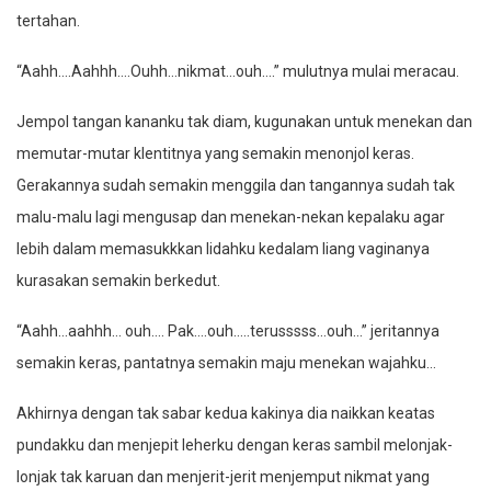
tertahan.
“Aahh….Aahhh….Ouhh…nikmat…ouh….” mulutnya mulai meracau.
Jempol tangan kananku tak diam, kugunakan untuk menekan dan
memutar-mutar klentitnya yang semakin menonjol keras.
Gerakannya sudah semakin menggila dan tangannya sudah tak
malu-malu lagi mengusap dan menekan-nekan kepalaku agar
lebih dalam memasukkkan lidahku kedalam liang vaginanya
kurasakan semakin berkedut.
“Aahh…aahhh… ouh…. Pak….ouh…..terusssss…ouh…” jeritannya
semakin keras, pantatnya semakin maju menekan wajahku…
Akhirnya dengan tak sabar kedua kakinya dia naikkan keatas
pundakku dan menjepit leherku dengan keras sambil melonjak-
lonjak tak karuan dan menjerit-jerit menjemput nikmat yang