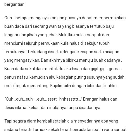
bergantian.
Ouh… betapa mengasyikkan dan puasnya dapat mempermainkan
buah dada dari seorang wanita yang biasanya tertutup baju
longgar dan jilbab yang lebar. Mulutku mulai menjilati dan
menciumi seluruh permukaan kulis halus di sekujur tubuh
terbukanya. Terkadang disertai dengan kecupan serta hisapan
yang mengasyikan. Dan akhirnya bibirku menuju buah dadanya .
Buah dada sekal dan montok itu aku hisap dan gigit-gigit gemas
penuh nafsu, kemudian aku kebagian puting susunya yang sudah
mulai tegak menantang. Kupilin-pilin dengan bibir dan lidahku..
“Ouh…ouh…euh…..euh… ssstt…hhhssstttt…” Erangan halus dan
desis nikmat keluar dari mulutnya tanpa disadarinya
Tapi segera diam kembali setelah dia menyadarinya apa yang
sedang terjadi. Tampak sekali terjadi pergulatan batin yang sangat