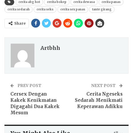
cerita abg hot
cerita bokep
cerita dewasa
cerita panas
cerita sedarah
cerita seks
cerita sex panas
tante girang
Share
Artbhh
PREV POST
NEXT POST
Cersex Dengan
Cerita Ngeseks
Kakek Kenikmatan
Sedarah Menikmati
Digagahi Dua Kakek
Keperawan Adikku
Mesum