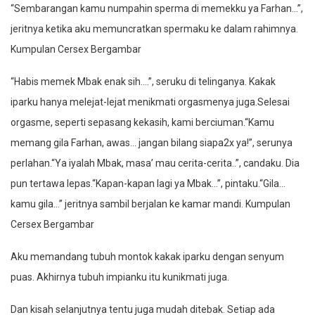
“Sembarangan kamu numpahin sperma di memekku ya Farhan…”,
jeritnya ketika aku memuncratkan spermaku ke dalam rahimnya.
Kumpulan Cersex Bergambar
“Habis memek Mbak enak sih….”, seruku di telinganya. Kakak
iparku hanya melejat-lejat menikmati orgasmenya juga.Selesai
orgasme, seperti sepasang kekasih, kami berciuman.“Kamu
memang gila Farhan, awas… jangan bilang siapa2x ya!”, serunya
perlahan.“Ya iyalah Mbak, masa’ mau cerita-cerita..”, candaku. Dia
pun tertawa lepas.“Kapan-kapan lagi ya Mbak…”, pintaku.“Gila…
kamu gila…” jeritnya sambil berjalan ke kamar mandi. Kumpulan
Cersex Bergambar
Aku memandang tubuh montok kakak iparku dengan senyum
puas. Akhirnya tubuh impianku itu kunikmati juga.
Dan kisah selanjutnya tentu juga mudah ditebak. Setiap ada