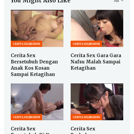
You Might Also Like
All
CERITA SELINGKUH
CERITA SELINGKUH
Cerita Sex
Cerita Sex Gara Gara
Bersetubuh Dengan
Nafsu Malah Sampai
Anak Kos Kosan
Ketagihan
Sampai Ketagihan
CERITA SELINGKUH
CERITA SELINGKUH
Cerita Sex
Cerita Sex