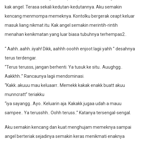
kak angel. Terasa sekali kedutan-kedutannya. Aku semakin
kencang menmompa memeknya. Kontolku bergerak ceapt keluar
masuk liang nikmat itu. Kak angel semakin merintih-rintih
menahan kenikmatan yang luar biasa tubuhnya terhempas2..
“ Aahh..aahh..iiyah! Dikk, aahhh ooohh enjoot lagii yahh ” desahnya
terus terdengar.
“Terus terusss, jangan berhenti. Ya tusuk ke situ.. Auughgg..
Aakkhh..” Rancaunya lagii mendominasi.
“Kakk..akuuu mau keluaarr.. Memekk kakak enakk buatt akuu
munncratt” teriakku
“iya sayangg.. Ayo.. Keluarin aja. Kakakk jugaa udah a mauu
sampee.. Ya terusshh.. Oohh teruss..” Katanya tersengal-sengal.
Aku semakin kencang dan kuat menghujam memeknya sampai
angel berteriak sejadinya semakin keras menikmati enaknya