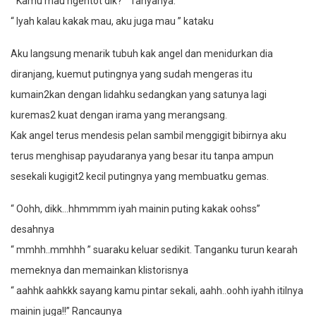
“ Kamu mau ngentot dik? ” Tanyanya.
“ Iyah kalau kakak mau, aku juga mau ” kataku
Aku langsung menarik tubuh kak angel dan menidurkan dia
diranjang, kuemut putingnya yang sudah mengeras itu
kumain2kan dengan lidahku sedangkan yang satunya lagi
kuremas2 kuat dengan irama yang merangsang.
Kak angel terus mendesis pelan sambil menggigit bibirnya aku
terus menghisap payudaranya yang besar itu tanpa ampun
sesekali kugigit2 kecil putingnya yang membuatku gemas.
“ Oohh, dikk…hhmmmm iyah mainin puting kakak oohss”
desahnya
“ mmhh..mmhhh ” suaraku keluar sedikit. Tanganku turun kearah
memeknya dan memainkan klistorisnya
“ aahhk aahkkk sayang kamu pintar sekali, aahh..oohh iyahh itilnya
mainin juga!!” Rancaunya