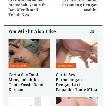
Cerita Sedarah Ibu
Kisah Sek Sedarah
Menyibak Gamis Ibu
Seranjang Dengan
Dan Menikmati
Ayahku
Tubuh Nya
You Might Also Like
All
CERITA TANTE
CERITA TANTE
Cerita Sex Donie
Cerita Sex
Menyetubuhiku
Berhubungan
Tante Yossie Demi
Dengan Istri
Kerjaan
Pamanku Tante Mina