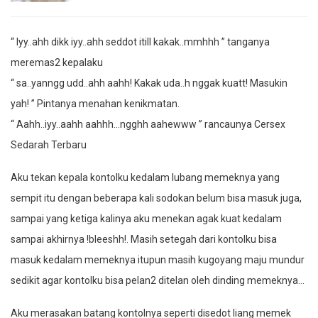
“ Iyy..ahh dikk iyy..ahh seddot itill kakak..mmhhh ” tanganya
meremas2 kepalaku
“ sa..yanngg udd..ahh aahh! Kakak uda..h nggak kuatt! Masukin
yah! ” Pintanya menahan kenikmatan.
“ Aahh..iyy..aahh aahhh…ngghh aahewww ” rancaunya Cersex
Sedarah Terbaru
Aku tekan kepala kontolku kedalam lubang memeknya yang
sempit itu dengan beberapa kali sodokan belum bisa masuk juga,
sampai yang ketiga kalinya aku menekan agak kuat kedalam
sampai akhirnya !bleeshh!. Masih setegah dari kontolku bisa
masuk kedalam memeknya itupun masih kugoyang maju mundur
sedikit agar kontolku bisa pelan2 ditelan oleh dinding memeknya…
Aku merasakan batang kontolnya seperti disedot liang memek