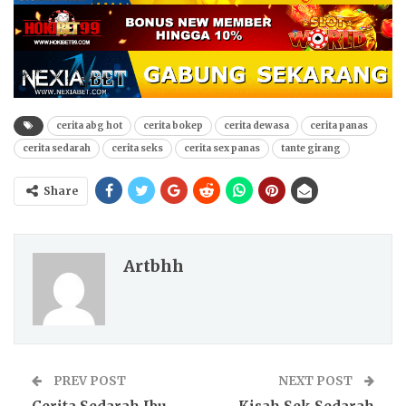
cerita abg hot
cerita bokep
cerita dewasa
cerita panas
cerita sedarah
cerita seks
cerita sex panas
tante girang
Share
Artbhh
PREV POST
NEXT POST