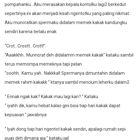
pompahanku.. Aku merasakan kepala kontolku lagi2 berkedut
sepertinya ini akan menjadi kisah ngentotku yang paling nikmat.
Aku muncratkan spermaku didalam memek kakak kandungku
sendiri karena terlalu enak
“Crot.. Croott.. Crott!”
“Aaakkhh.. Munncrat deh didalamm memek kakak” kataku sambil
terus memompa memeknya tapi pelan
“ooohh.. Kamu yah.. Nakkkal! Spermanya dimuntahin didalam
memek rahim kakakk ” ktanya sambil mencium leherku dalam2
“ Ennak ngak kak? Kakak mau lagi kan? ” Kataku
“ iyahh dik, kamu hebat kalao gini bisa tiap hari kakak dapat
kepuasan ” jawabnya
“ Iyah dong tiap hari ngentot kakak sendiri, apalagi rumah sepi
puas deh dimana aja ” kataku jail