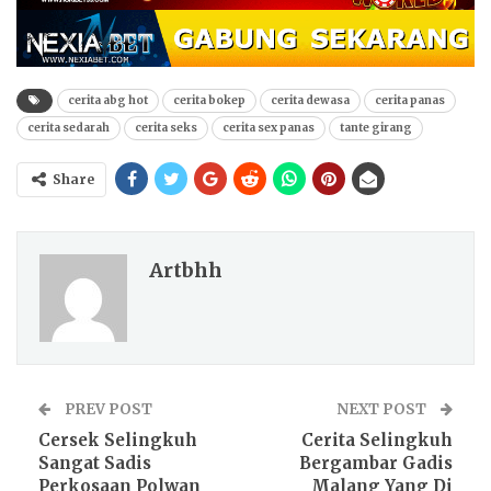
cerita abg hot
cerita bokep
cerita dewasa
cerita panas
cerita sedarah
cerita seks
cerita sex panas
tante girang
Share
Artbhh
PREV POST
NEXT POST
Cersek Selingkuh
Cerita Selingkuh
Sangat Sadis
Bergambar Gadis
Perkosaan Polwan
Malang Yang Di