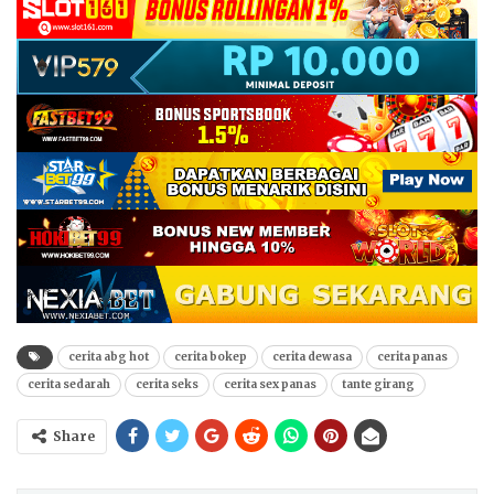
cerita abg hot
cerita bokep
cerita dewasa
cerita panas
cerita sedarah
cerita seks
cerita sex panas
tante girang
Share