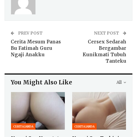
PREV POST
NEXT POST
Cerita Mesum Panas
Cersex Sedarah
Bu Fatimah Guru
Bergambar
Ngaji Anakku
Kunikmati Tubuh
Tanteku
You Might Also Like
All
CERITA JANDA
CERITA JANDA