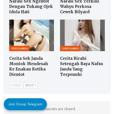
Narasi Sex Ngentot
Narasi Sex Terkini
Dengan Tukang Ojek
Wahyu Perkosa
Idola Hati
Cewek Bilyard
CERITA JANDA
CERITA JANDA
Cerita Sek Janda
Cerita Birahi
Montok Mendesah
Setengah Baya Nafsu
Ke Enakan Ketika
Janda Yang
Dientot
Terpenuhi
PREV
NEXT
Join Group Telegram
Comments are closed.