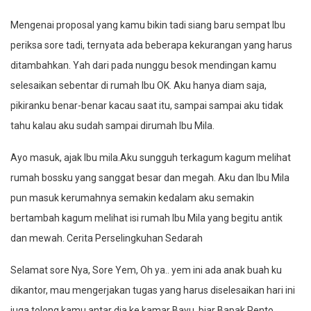
Mengenai proposal yang kamu bikin tadi siang baru sempat Ibu
periksa sore tadi, ternyata ada beberapa kekurangan yang harus
ditambahkan. Yah dari pada nunggu besok mendingan kamu
selesaikan sebentar di rumah Ibu OK. Aku hanya diam saja,
pikiranku benar-benar kacau saat itu, sampai sampai aku tidak
tahu kalau aku sudah sampai dirumah Ibu Mila.
Ayo masuk, ajak Ibu mila.Aku sungguh terkagum kagum melihat
rumah bossku yang sanggat besar dan megah. Aku dan Ibu Mila
pun masuk kerumahnya semakin kedalam aku semakin
bertambah kagum melihat isi rumah Ibu Mila yang begitu antik
dan mewah. Cerita Perselingkuhan Sedarah
Selamat sore Nya, Sore Yem, Oh ya.. yem ini ada anak buah ku
dikantor, mau mengerjakan tugas yang harus diselesaikan hari ini
juga tolong kamu antar dia ke kamar Bayu, biar Bapak Pento