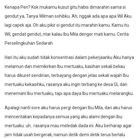
Kenapa Pen? Kok mukamu kusut gitu habis dimarahin sama si
gendut ya, Tanya Wilman sohibku. Ah, nggak ada apa apa Wil Aku
lagi capek aja. Oh aku pikir si gendut itu marahin kamu. Kamu itu
Wil, gendat gendut, ntar kalau Ibu Mila denger mati kamu. Cerita
Perselingkuhan Sedarah
Hari itu aku sudah tidak konsentrasi dalam pekerjaanku Aku hanya
melamun dan memikirkan Ibu mertuaku, kasihan sekali beliau
harus dikuret sendirian, terbayang dengan jelas sekali wajah Ibu
mertuaku kekasihku, rasanya aku ingin terbang ke desa GL dan
menemani Ibu mertuaku, tapi apa daya Ibu mertuaku melarangku.
Apalagi nanti sore aku harus pergi dengan Ibu Mila, dan aku harus
menceritakan kepadanya semua yang aku alami dengan Ibu
mertuaku. uh.. rasanya mau meledak dada ini. Aku berharap agar
jam tidak usah bergerak, namun detik demi detik terus berlalu