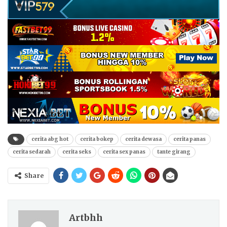
cerita abg hot
cerita bokep
cerita dewasa
cerita panas
cerita sedarah
cerita seks
cerita sex panas
tante girang
Share
Artbhh